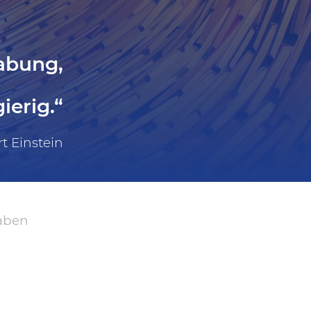
abung,
ierig.“
rt Einstein
aben