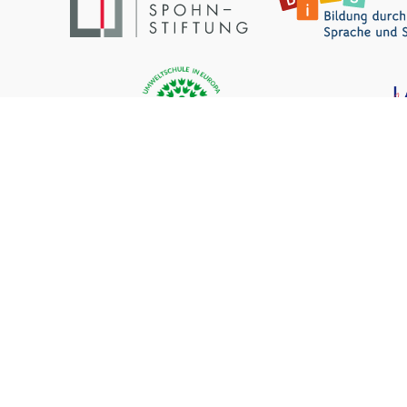
Lessing-Gymnasium
Neu-Ulm
Augsburger Str. 75
|
89231 Neu-Ulm
Telefon:
0731 205598 0
Fax: 0731 205598 110