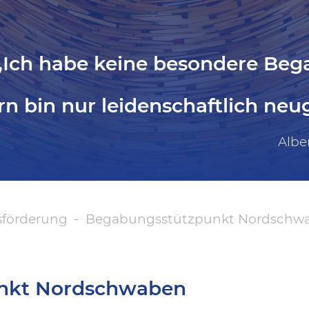
„Ich habe keine besondere Beg
n bin nur leidenschaftlich neug
Albe
förderung
Begabungsstützpunkt Nordschw
nkt Nordschwaben