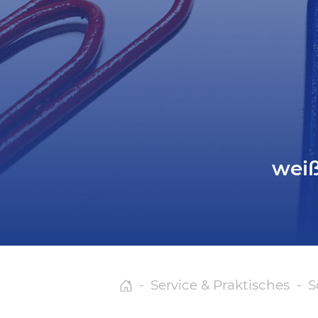
weiß
Service & Praktisches
S