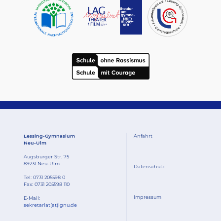
Lessing-Gymnasium
Anfahrt
Neu-Ulm
Augsburger Str. 75
89231 Neu-Ulm
Datenschutz
Tel:
0731 205598 0
Fax: 0731 205598 110
Impressum
E-Mail:
sekretariat(at)lgnu.de