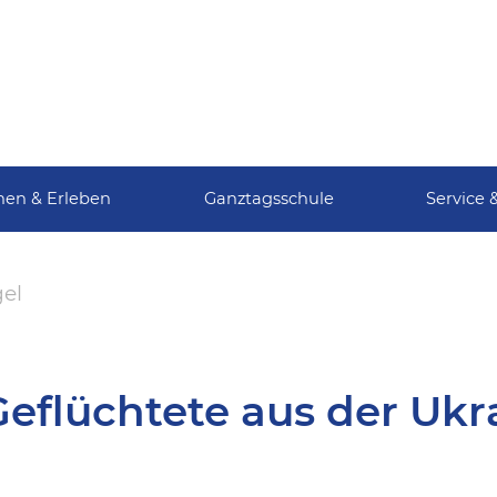
nen & Erleben
Ganztagsschule
Service 
gel
Geflüchtete aus der Ukr