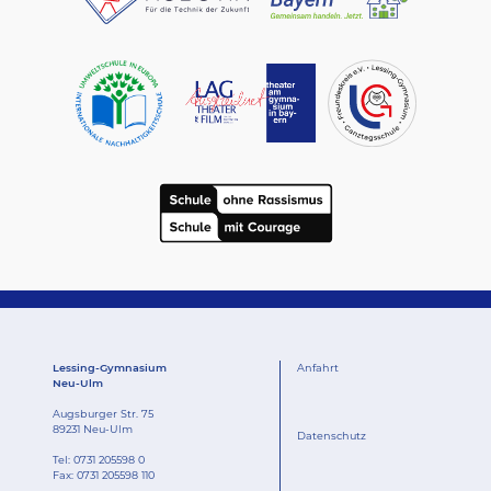
Lessing-Gymnasium
Anfahrt
Neu-Ulm
Augsburger Str. 75
89231 Neu-Ulm
Datenschutz
Tel:
0731 205598 0
Fax: 0731 205598 110