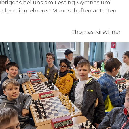
 übrigens bei uns am Lessing-Gymnasium
ieder mit mehreren Mannschaften antreten
Thomas Kirschner