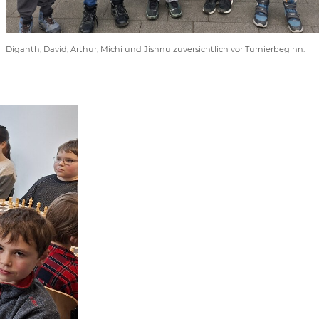
Diganth, David, Arthur, Michi und Jishnu zuversichtlich vor Turnierbeginn.