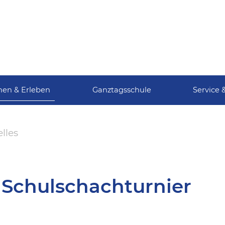
nen & Erleben
Ganztagsschule
Service 
lles
Schulschachturnier