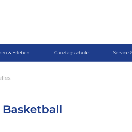
nen & Erleben
Ganztagsschule
Service 
lles
 Basketball