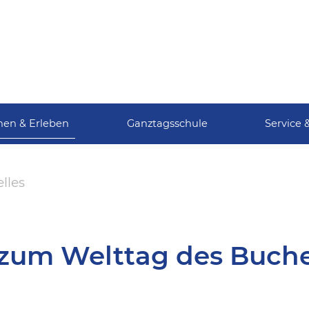
nen & Erleben
Ganztagsschule
Service 
lles
 zum Welttag des Buch