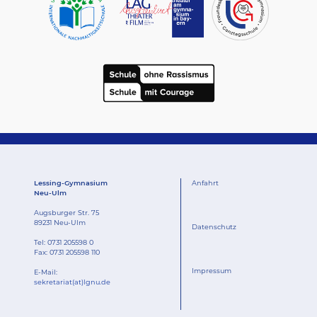
Lessing-Gymnasium
Anfahrt
Neu-Ulm
Augsburger Str. 75
89231 Neu-Ulm
Datenschutz
Tel:
0731 205598 0
Fax: 0731 205598 110
Impressum
E-Mail:
sekretariat(at)lgnu.de