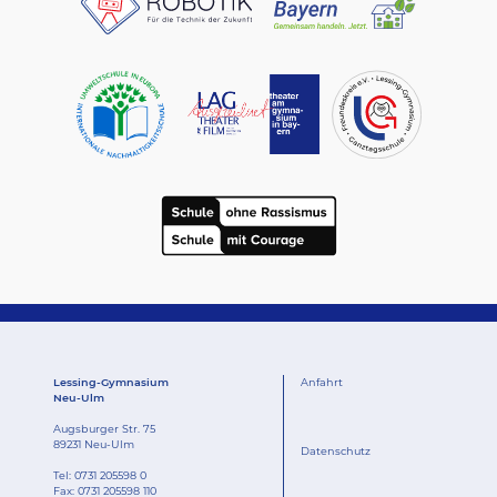
Lessing-Gymnasium
Anfahrt
Neu-Ulm
Augsburger Str. 75
89231 Neu-Ulm
Datenschutz
Tel:
0731 205598 0
Fax: 0731 205598 110