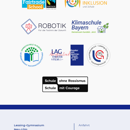
Lessing-Gymnasium
Anfahrt
Neu-Ulm