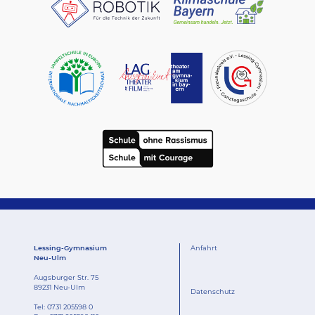
Lessing-Gymnasium
Anfahrt
Neu-Ulm
Augsburger Str. 75
89231 Neu-Ulm
Datenschutz
Tel:
0731 205598 0