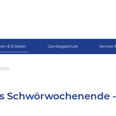
nen & Erleben
Ganztagsschule
Service 
lles
ns Schwörwochenende 