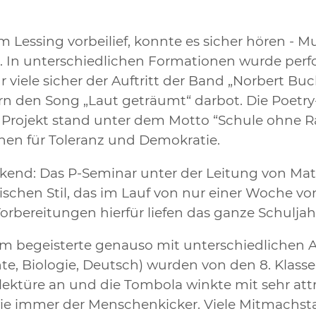
essing vorbeilief, konnte es sicher hören - Mus
 In unterschiedlichen Formationen wurde perfo
ür viele sicher der Auftritt der Band „Norbert 
n den Song „Laut geträumt“ darbot. Die Poetry
s Projekt stand unter dem Motto “Schule ohne R
hen für Toleranz und Demokratie.
end: Das P-Seminar unter der Leitung von Matt
schen Stil, das im Lauf von nur einer Woche v
rbereitungen hierfür liefen das ganze Schuljah
 begeisterte genauso mit unterschiedlichen 
te, Biologie, Deutsch) wurden von den 8. Klassen
ektüre an und die Tombola winkte mit sehr attr
e immer der Menschenkicker. Viele Mitmachstat