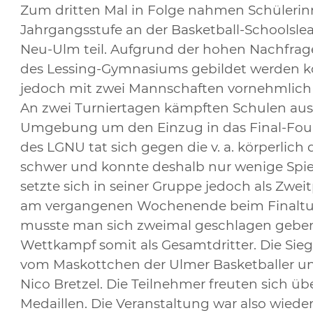
Zum dritten Mal in Folge nahmen Schülerinn
Jahrgangsstufe an der Basketball-Schools
Neu-Ulm teil. Aufgrund der hohen Nachfrage
des Lessing-Gymnasiums gebildet werden kö
jedoch mit zwei Mannschaften vornehmlich a
An zwei Turniertagen kämpften Schulen au
Umgebung um den Einzug in das Final-Four
des LGNU tat sich gegen die v. a. körperlic
schwer und konnte deshalb nur wenige Spie
setzte sich in seiner Gruppe jedoch als Zwei
am vergangenen Wochenende beim Finaltur
musste man sich zweimal geschlagen gebe
Wettkampf somit als Gesamtdritter. Die Sie
vom Maskottchen der Ulmer Basketballer u
Nico Bretzel. Die Teilnehmer freuten sich
Medaillen. Die Veranstaltung war also wiede