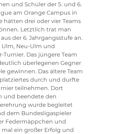
en und Schüler der 5. und 6.
league am Orange Campus in
 hätten drei oder vier Teams
nnen. Letztlich trat man
us der 6. Jahrgangsstufe an.
s Ulm, Neu-Ulm und
-Turnier. Das jüngere Team
h deutlich überlegenen Gegner
le gewinnen. Das ältere Team
tplatziertes durch und durfte
nier teilnehmen. Dort
n und beendete den
gerehrung wurde begleitet
nd dem Bundesligaspieler
 über Federmäppchen und
r mal ein großer Erfolg und