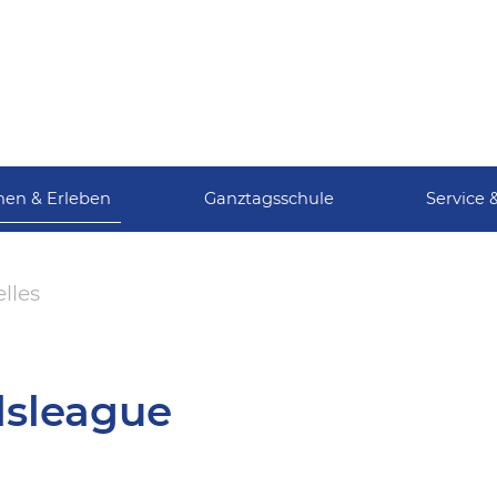
nen & Erleben
Ganztagsschule
Service 
lles
lsleague