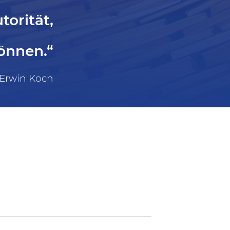
orität,
önnen.“
Erwin Koch